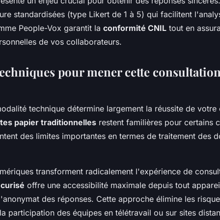
sente un enjeu crucial pour obtenir des réponses sincères. 
re standardisées (type Likert de 1 à 5) qui facilitent l'analys
mme People-Vox garantit la
conformité CNIL
tout en assura
sonnelles de vos collaborateurs.
techniques pour mener cette consultatio
odalité technique détermine largement la réussite de votre 
es papier traditionnelles
restent familières pour certains 
entent des limites importantes en termes de traitement des 
umériques transforment radicalement l'expérience de consul
écurisé
offre une accessibilité maximale depuis tout apparei
 l'anonymat des réponses. Cette approche élimine les risque
e la participation des équipes en télétravail ou sur sites distan