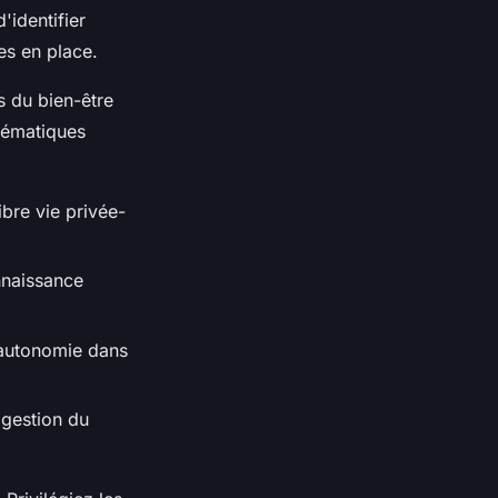
'identifier
es en place.
s du bien-être
thématiques
ibre vie privée-
nnaissance
 autonomie dans
 gestion du