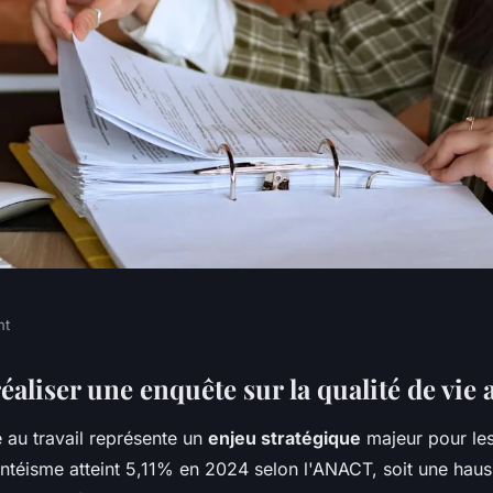
nt
uer et améliorer
aliser une enquête sur la qualité de vie a
e au travail représente un
enjeu stratégique
majeur pour les
au travail
entéisme atteint 5,11% en 2024 selon l'ANACT, soit une ha