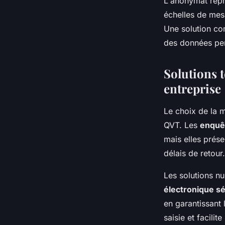
L'anonymat repré
échelles de mesu
Une solution co
des données per
Solutions 
entreprise
Le choix de la m
QVT. Les
enquêt
mais elles prés
délais de retour.
Les solutions n
électronique s
en garantissant
saisie et facilit