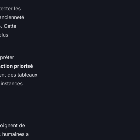
tecter les
 ancienneté
. Cette
plus
préter
action priorisé
ent des tableaux
 instances
oignent de
es humaines a