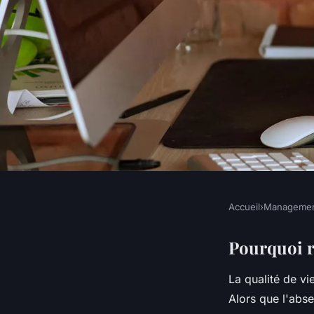
Accueil
›
Manageme
MANAGEMENT
L'enquête qvt : éval
Pourquoi ré
La qualité de vi
votre qualité de vie 
Alors que l'abs