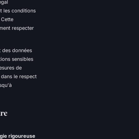
égal
t les conditions
 Cette
ement respecter
nt des données
ions sensibles
mesures de
 dans le respect
squ'à
tre
gie rigoureuse