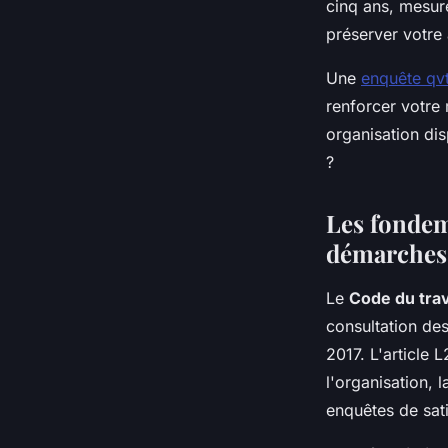
cinq ans, mesure
Sohan
•
23 octobre 2025
•
5 min de lecture
préserver votre 
Une
enquête qv
renforcer votre
organisation dis
?
Les fondem
démarches
Le
Code du trav
consultation de
2017. L'article 
l'organisation, 
enquêtes de sati