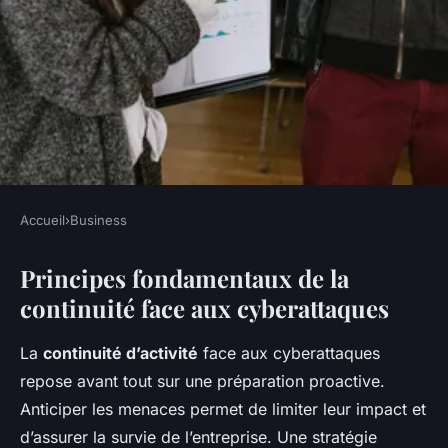
Accueil
›
Business
BUSINESS
Principes fondamentaux de la
Stratégies imparables de
continuité face aux cyberattaques
continuité : prêt-à-agir face
aux cyberattaques avec
La
continuité d’activité
face aux cyberattaques
efficacité
repose avant tout sur une préparation proactive.
Anticiper les menaces permet de limiter leur impact et
Sohan
•
5 mai 2025
•
6 min de lecture
d’assurer la survie de l’entreprise. Une stratégie