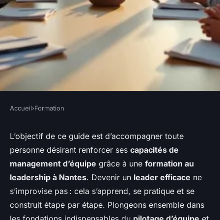
Accueil
›
Formation
FORMATION
Découvrir la formation en
L’objectif de ce guide est d’accompagner toute
personne désirant renforcer ses
capacités de
leadership d'équipe à nantes :
management d’équipe
grâce à une
formation au
booster vos compétences
leadership à Nantes
. Devenir un
leader efficace
ne
managériales
s’improvise pas : cela s’apprend, se pratique et se
construit étape par étape. Plongeons ensemble dans
Sohan
•
20 janvier 2026
•
6 min de lecture
les fondations indispensables du
pilotage d’équipe
et