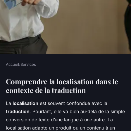
Accueil
›
Services
SERVICES
Comprendre la localisation dans le
Découvrez Comment la
contexte de la traduction
Localisation Révolutionne le
Monde de la Traduction
La
localisation
est souvent confondue avec la
traduction
. Pourtant, elle va bien au-delà de la simple
Sohan
•
5 mai 2025
•
6 min de lecture
conversion de texte d’une langue à une autre. La
localisation adapte un produit ou un contenu à un