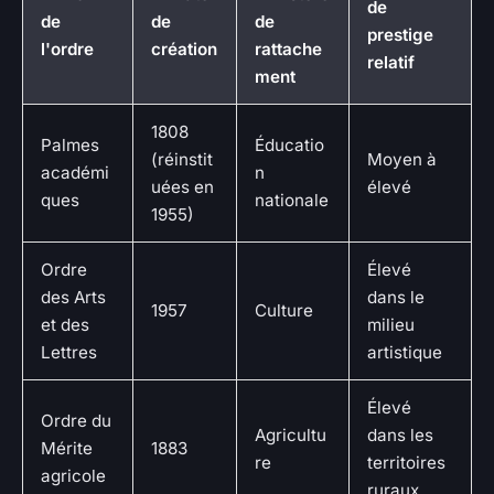
de
de
de
de
prestige
l'ordre
création
rattache
relatif
ment
1808
Palmes
Éducatio
(réinstit
Moyen à
académi
n
uées en
élevé
ques
nationale
1955)
Ordre
Élevé
des Arts
dans le
1957
Culture
et des
milieu
Lettres
artistique
Élevé
Ordre du
Agricultu
dans les
Mérite
1883
re
territoires
agricole
ruraux