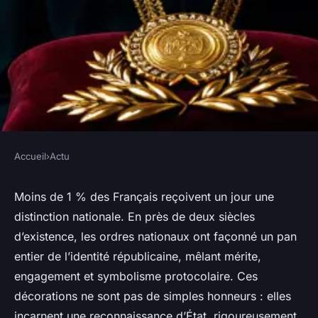
Accueil
›
Actu
ACTU
Liste des principales
Moins de 1 % des Français reçoivent un jour une
distinction nationale. En près de deux siècles
décorations honorifiques et
d’existence, les ordres nationaux ont façonné un pan
ordres nationaux
entier de l’identité républicaine, mêlant mérite,
engagement et symbolisme protocolaire. Ces
Lambert
•
05/05/2026 10:11
•
10 min de lecture
décorations ne sont pas de simples honneurs : elles
incarnent une reconnaissance d’État, rigoureusement